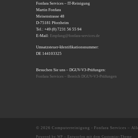
Fonfara Services – IT-Reinigung
Martin Fonfara
Meisenstrasse 48
D-75181 Pforzheim
Tel.: +49 (0) 7231 56 55 94
E-Mail:
Empfang@fonfara-services.de
Umsatzsteuer-Identifikationsnummer:
DE 144103325
Besuchen Sie uns – DGUV-V3-Prüfungen:
Fonfara Services – Bereich
DGUV-V3-Prüfungen
© 2026
Computerreinigung - Fonfara Services
– All
Powered by
WP
– Entworfen mit dem
Customizr-Theme