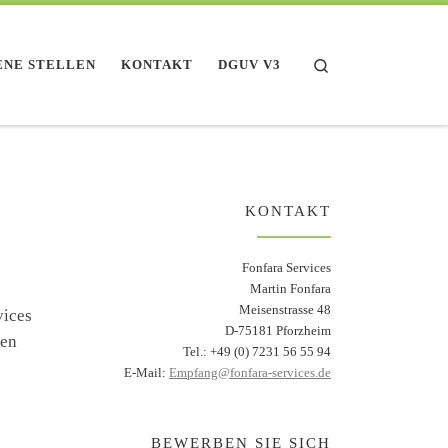
Search
ENE STELLEN
KONTAKT
DGUV V3
KONTAKT
Fonfara Services
Martin Fonfara
Meisenstrasse 48
vices
D-75181 Pforzheim
den
Tel.: +49 (0) 7231 56 55 94
E-Mail:
Empfang@fonfara-services.de
BEWERBEN SIE SICH