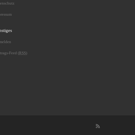
enschutz
pressum
nstiges
melden
trags-Feed (
RSS
)