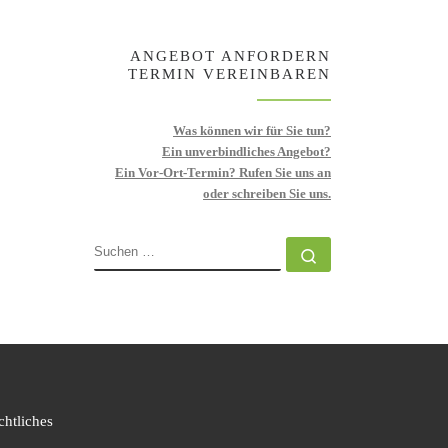
ANGEBOT ANFORDERN
TERMIN VEREINBAREN
Was können wir für Sie tun?
Ein unverbindliches Angebot?
Ein Vor-Ort-Termin? Rufen Sie uns an
oder schreiben Sie uns.
SUCHE
Suchen …
chtliches