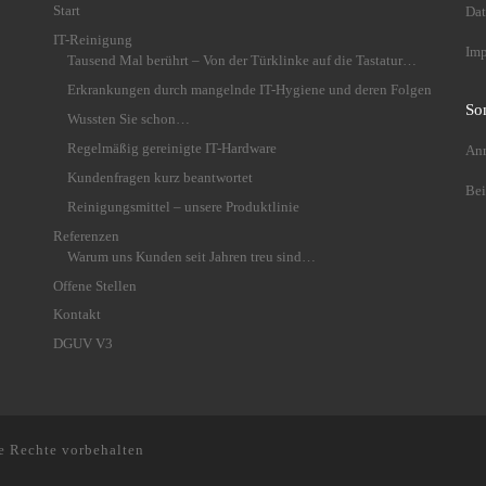
Start
Dat
IT-Reinigung
Im
Tausend Mal berührt – Von der Türklinke auf die Tastatur…
Erkrankungen durch mangelnde IT-Hygiene und deren Folgen
So
Wussten Sie schon…
Regelmäßig gereinigte IT-Hardware
An
Kundenfragen kurz beantwortet
Bei
Reinigungsmittel – unsere Produktlinie
Referenzen
Warum uns Kunden seit Jahren treu sind…
Offene Stellen
Kontakt
DGUV V3
e Rechte vorbehalten