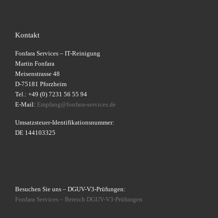
Kontakt
Fonfara Services – IT-Reinigung
Martin Fonfara
Meisenstrasse 48
D-75181 Pforzheim
Tel.: +49 (0) 7231 56 55 94
E-Mail:
Empfang@fonfara-services.de
Umsatzsteuer-Identifikationsnummer:
DE 144103325
Besuchen Sie uns – DGUV-V3-Prüfungen:
Fonfara Services – Bereich
DGUV-V3-Prüfungen