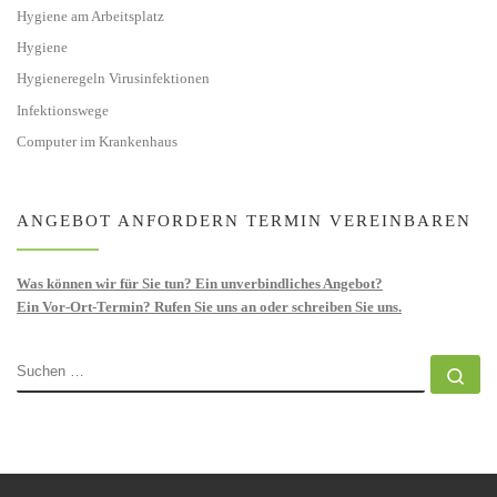
Hygiene am Arbeitsplatz
Hygiene
Hygieneregeln Virusinfektionen
Infektionswege
Computer im Krankenhaus
ANGEBOT ANFORDERN TERMIN VEREINBAREN
Was können wir für Sie tun? Ein unverbindliches Angebot?
Ein Vor-Ort-Termin? Rufen Sie uns an oder schreiben Sie uns.
SUCHE
Su