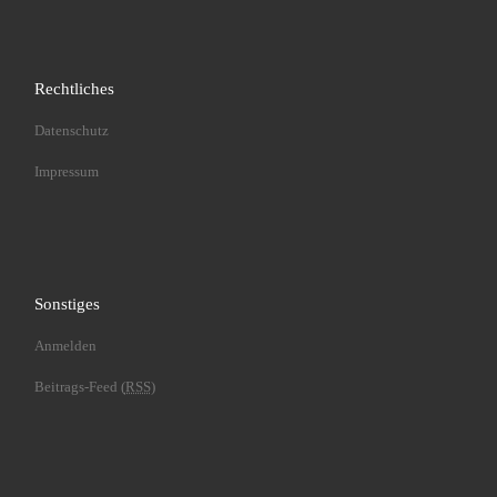
Rechtliches
Datenschutz
Impressum
Sonstiges
Anmelden
Beitrags-Feed (
RSS
)